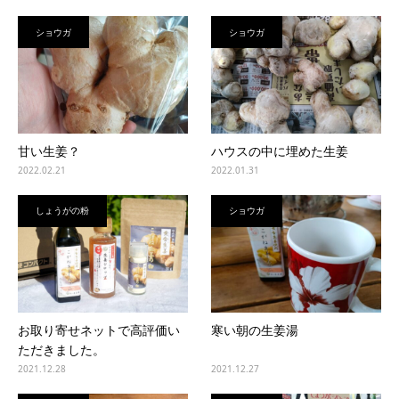
ショウガ
ショウガ
甘い生姜？
ハウスの中に埋めた生姜
2022.02.21
2022.01.31
しょうがの粉
ショウガ
お取り寄せネットで高評価い
寒い朝の生姜湯
ただきました。
2021.12.28
2021.12.27