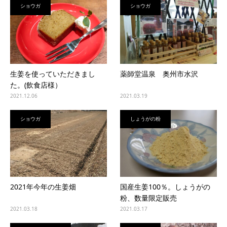
ショウガ
ショウガ
生姜を使っていただきまし
薬師堂温泉 奥州市水沢
た。(飲食店様）
2021.12.06
2021.03.19
ショウガ
しょうがの粉
2021年今年の生姜畑
国産生姜100％。しょうがの
粉、数量限定販売
2021.03.18
2021.03.17