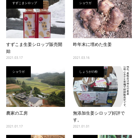
すずこまシロップ
ショウガ
すずこま生姜シロップ販売開
昨年末に埋めた生姜
始
2021.03.17
2021.03.16
ショウガ
しょうがの粉
農家の工房
無添加生姜シロップ好評で
す。
2021.01.17
2021.01.01