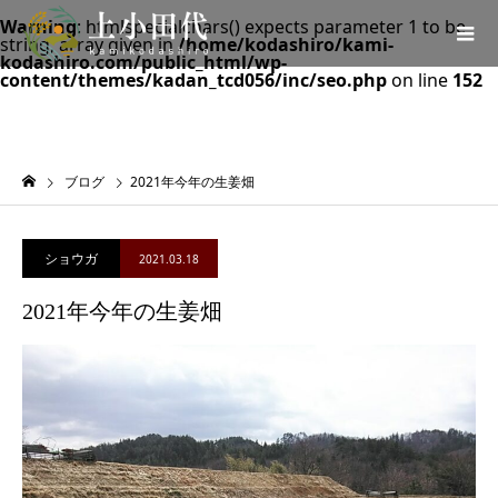
Warning
: htmlspecialchars() expects parameter 1 to be
string, array given in
/home/kodashiro/kami-
kodashiro.com/public_html/wp-
content/themes/kadan_tcd056/inc/seo.php
on line
152
ブログ
2021年今年の生姜畑
ショウガ
2021.03.18
2021年今年の生姜畑