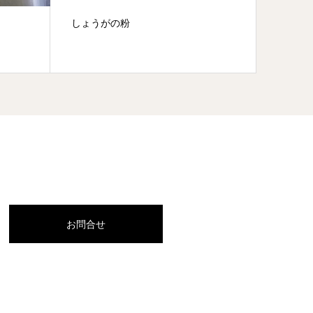
しょうがの粉
こがね生姜しろっ
オススメ!
お問合せ